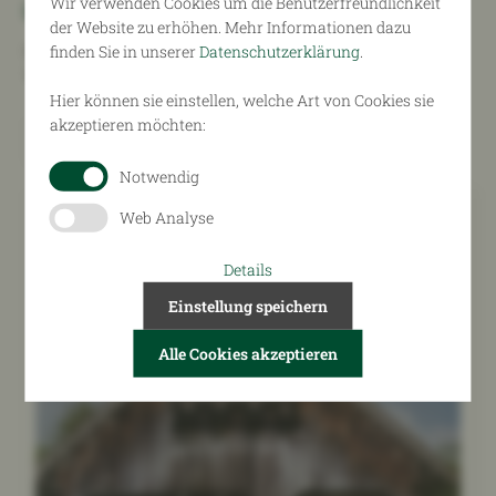
Wir verwenden Cookies um die Benutzerfreundlichkeit
Lange Nacht der Volksmusik
der Website zu erhöhen. Mehr Informationen dazu
Im ORF Landesstudio Linz fand die lange Nacht der
finden Sie in unserer
Datenschutzerklärung
.
Volksmusik statt.
Hier können sie einstellen, welche Art von Cookies sie
akzeptieren möchten:
Weiterlesen
Notwendig
Web Analyse
Details
Einstellung speichern
Alle Cookies akzeptieren