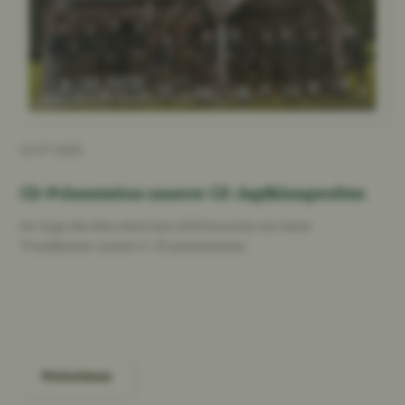
23.07.2025
CD-Präsentation unserer CD Jagdklangwelten
Im Zuge des Moorfestivals 2025 konnten wir beim
Troadkasten unsere 3. CD präsentieren.
Weiterlesen