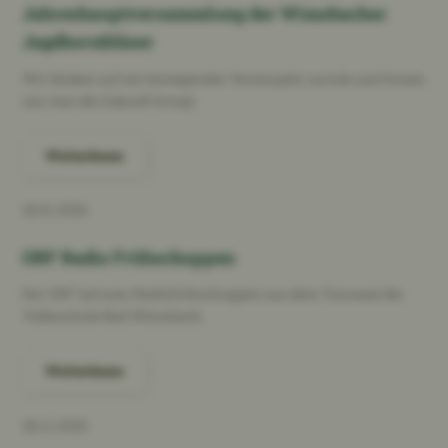
Jahreshauptversammlung der Wimsbacher
Jagdhornbläser
Wir blicken auf ein bewegendes Vereinsjahr zurück und freuen
uns was die Zukunft bringt
Weiterlesen
18.01.2026
ORF Radio Frühschoppen
Der ORF lud zum Radiofrühschoppen aus dem Turnsaal der
Volksschule Bad Wimsbach.
Weiterlesen
28.11.2025