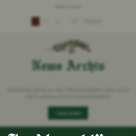
Seite 1 von 15.
…
1
2
3
15
Nächste
News Archiv
Alte Beiträge, die bis ins Jahr 2008 zurückgehen, haben wir für
euch in unserem Archiv zusammengefasst.
» zum Archiv