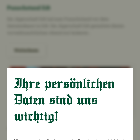
Punschstand Edt
Die Jägerschaft Edt lud zum Punschstand vor dem
Gemeindeamt in Edt. Die Jägerschaft Edt gestaltete diesen
vorweihnachtlichen Abend mit leckeren…
Weiterlesen
Ihre persönlichen
Daten sind uns
wichtig!
16.10.2025