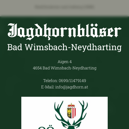
Ried/Innkreis und Axberg (1988)
Aigen 4
4654 Bad Wimsbach-Neydharting
Telefon: 0699/11479149
E-Mail: info@jagdhorn.at