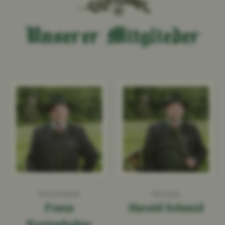
Unserer Mitglieder
Hornmeister
Obmann
Franz
Harald Schmid
Kastenhuber