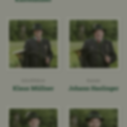
Schriftführer
Kassier
Klaus Müllner
Johann Haslinger