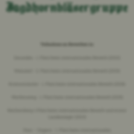
Jagdhornbläsergruppe
Teilnahme an Bewerben in:
Gmunden - 1. Platz beim internationalen Bewerb (2023)
Weinzierl - 2. Platz beim internationalen Bewerb (2019)
Kremsmünster - 1. Platz beim internationalen Bewerb (2018)
Werfenweng - 1. Platz beim internationalen Bewerb (2015)
Reichersberg-1.Platz beim internationalen Bewerb und erneut
Landessieger (2013)
Pecs – Ungarn - 1. Platz beim internationalen