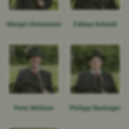
Fabian Schmid
Margot Steinmaier
Peter Müllner
Philipp Haslinger