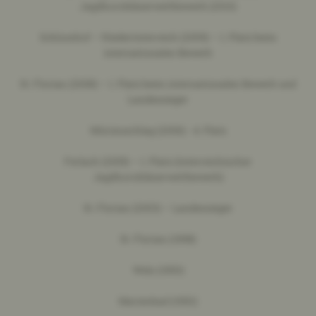
Jagdhornbläserwettbewerb (2010)
Schlosshof – Niederösterreich (2009) – 1. Platz beim
internationalen Bewerb
St. Florian (2008) – 1. Platz beim internationalen Bewerb und
Landessieger
Mürzzuschlag (2006) - 4. Platz
Ferlach (2005) – 1. Platz (österreichischer
Jagdhornbläserwettbewerb)
St. Florian (2003) – Landessieger
St. Florian (1998)
Wels (1993)
Marienbad (1992)