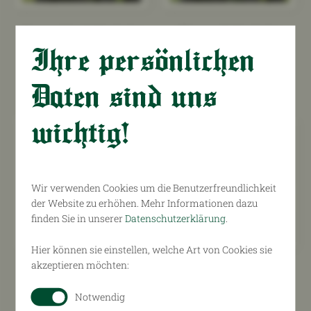
Obmann Stellvertreter
Hornmeister Stellvertreter
Ihre persönlichen
Michael Wimmer
Matthias
Kastenhuber
Daten sind uns
wichtig!
Wir verwenden Cookies um die Benutzerfreundlichkeit
der Website zu erhöhen. Mehr Informationen dazu
finden Sie in unserer
Datenschutzerklärung
.
Hier können sie einstellen, welche Art von Cookies sie
akzeptieren möchten:
Tobias Schmid
Michael Müllner
Notwendig