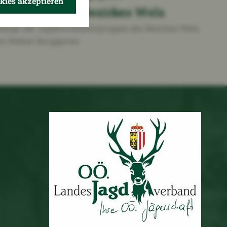
okies akzeptieren
rnkonzert des Bezirkes Wels
änge, der Jagdhornbläsergruppen des Bezirkes Wels,
im Welser Burggarten