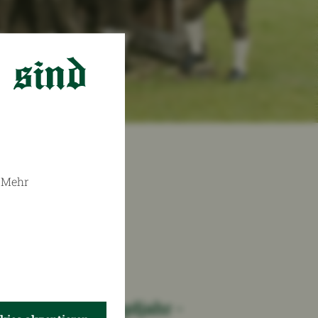
 sind
. Mehr
g durch das Jagdjahr -