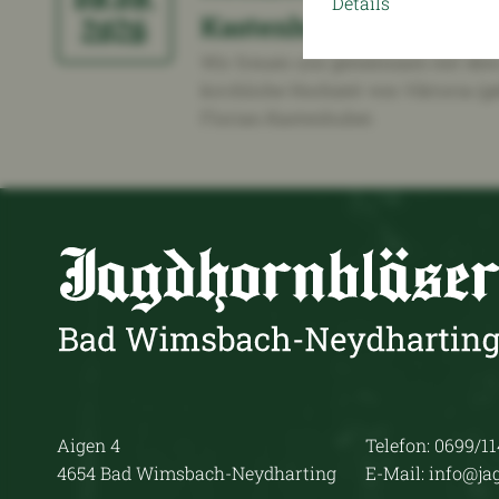
Details
2026
Kastenhuber
Wir freuen uns gemeinsam mit dem 
kirchliche Hochzeit von Viktoria (g
Florian Kastenhuber.
Aigen 4
Telefon: 0699/1
4654 Bad Wimsbach-Neydharting
E-Mail: info@ja