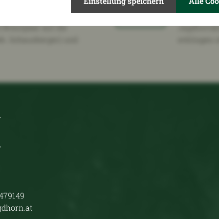
Einstellung speichern
Alle Co
2026
Jagdho
Brautpaar auf die
Jagdhornkl
eb. Schausberger) und
erklingen 
1479149
gdhorn.at